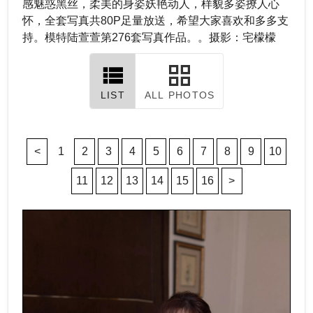
感魅惑黑丝，柔美的身姿妖艳动人，样貌多姿撩人心
怀，全套写真共80P足量放送，希望大家喜欢和多多支
持。模特陆萱萱第276套写真作品。。摄影：宅檬檬
LIST
ALL PHOTOS
<
1
2
3
4
5
6
7
8
9
10
11
12
13
14
15
16
>