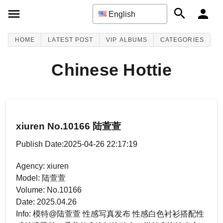
English
HOME
LATEST POST
VIP ALBUMS
CATEGORIES
Chinese Hottie
xiuren No.10166 陆萱萱
Publish Date:2025-04-26 22:17:19
Agency: xiuren
Model: 陆萱萱
Volume: No.10166
Date: 2025.04.26
Info: 模特@陆萱萱 性感写真发布 性感白色衬衫搭配性