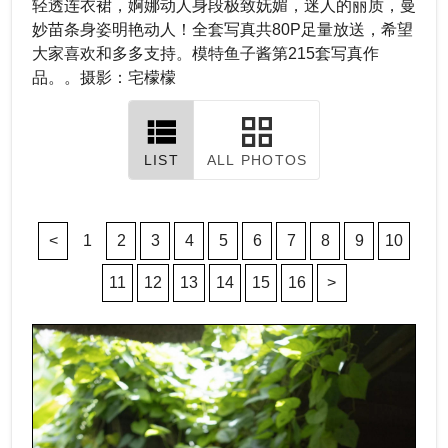
轻透连衣裙，婀娜动人身段极致妩媚，迷人的丽质，曼
妙苗条身姿明艳动人！全套写真共80P足量放送，希望
大家喜欢和多多支持。模特鱼子酱第215套写真作
品。。摄影：宅檬檬
LIST
ALL PHOTOS
<
1
2
3
4
5
6
7
8
9
10
11
12
13
14
15
16
>