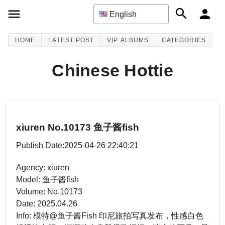
English
HOME
LATEST POST
VIP ALBUMS
CATEGORIES
Chinese Hottie
xiuren No.10173 鱼子酱fish
Publish Date:2025-04-26 22:40:21
Agency: xiuren
Model: 鱼子酱fish
Volume: No.10173
Date: 2025.04.26
Info: 模特@鱼子酱Fish 印尼旅拍写真发布，性感白色