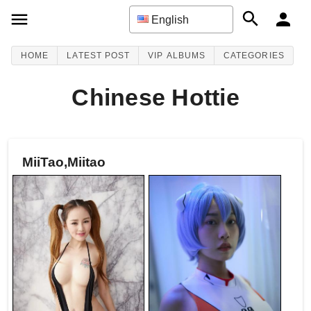
English
HOME
LATEST POST
VIP ALBUMS
CATEGORIES
Chinese Hottie
MiiTao,Miitao